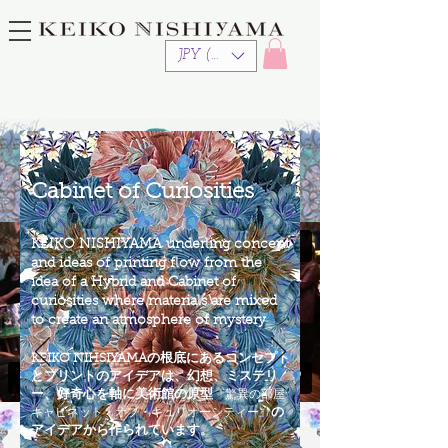
JPY (¥)
Cabinet of Curiosities
KEIKO NISHIYAMA underling concept
and ideas of printing flow from the
idea of a Hybrid and Cabinet of
curiosities where materials are mixed
to create an atmosphere of mystery
KEIKO NIHSIYAMAの根底にあるコンセプト
とプリントのアイデアは、幻想、ミステリ
『驚異の部屋:
ー、好奇心を軸に美術館の原型
キャビネット・オブ・キュリオーシティー』
の
アイデアから作られています。